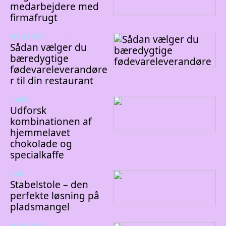
medarbejdere med
firmafrugt
NYHEDER
19/09/2024
Sådan vælger du
bæredygtige
fødevareleverandøre
r til din restaurant
CAFÉ
04/06/2023
Udforsk
kombinationen af
hjemmelavet
chokolade og
specialkaffe
BAR
28/03/2023
Stabelstole – den
perfekte løsning på
pladsmangel
NYHEDER
27/02/2023