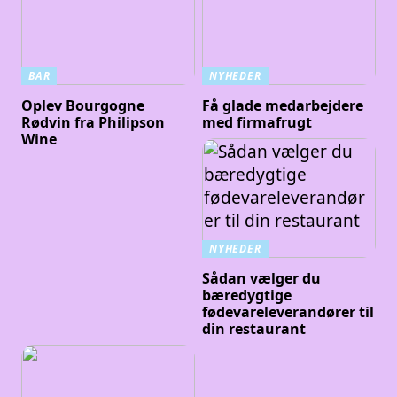
BAR
NYHEDER
Oplev Bourgogne
Få glade medarbejdere
Rødvin fra Philipson
med firmafrugt
Wine
NYHEDER
Sådan vælger du
bæredygtige
fødevareleverandører til
din restaurant