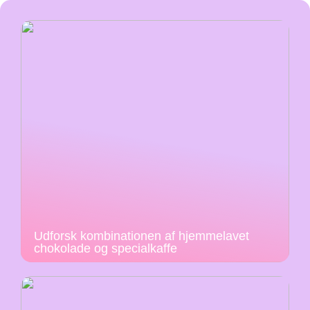
Udforsk kombinationen af hjemmelavet
chokolade og specialkaffe