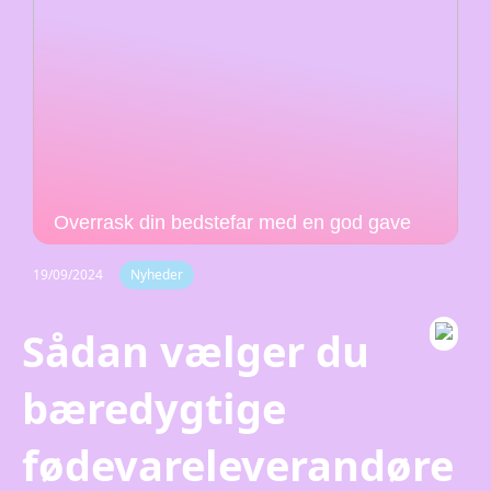
Overrask din bedstefar med en god gave
19/09/2024
Nyheder
Sådan vælger du
bæredygtige
fødevareleverandøre