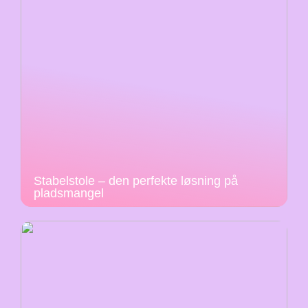
Stabelstole – den perfekte løsning på
pladsmangel