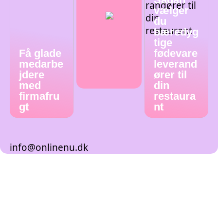
vælger
du
bæredyg
tige
Få glade
fødevare
medarbe
leverand
jdere
ører til
med
din
firmafru
restaura
gt
nt
info@onlinenu.dk