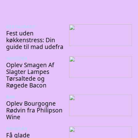
RESTAURANT
11/03/2026
Fest uden
køkkenstress: Din
guide til mad udefra
NYHEDER
31/12/2025
Oplev Smagen Af
Slagter Lampes
Tørsaltede og
Røgede Bacon
BAR
25/09/2025
Oplev Bourgogne
Rødvin fra Philipson
Wine
NYHEDER
20/11/2024
Få glade