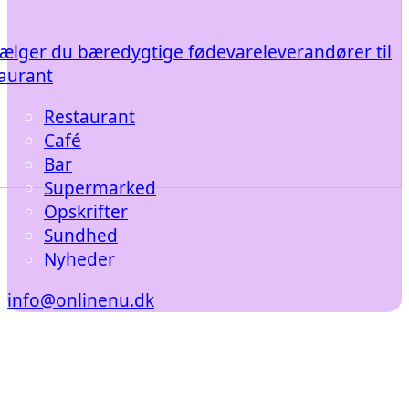
ælger du bæredygtige fødevareleverandører til
taurant
Restaurant
Café
Bar
Supermarked
Opskrifter
Sundhed
Nyheder
info@onlinenu.dk