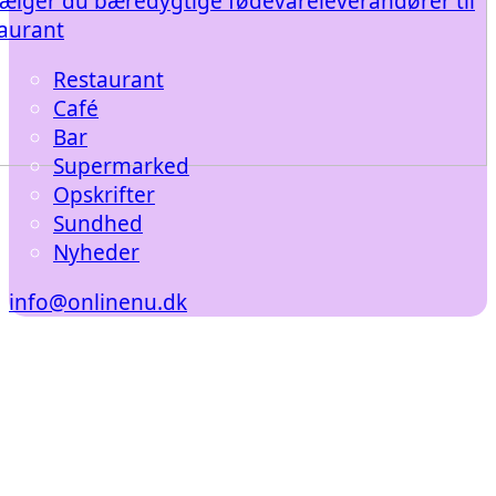
ælger du bæredygtige fødevareleverandører til
taurant
Restaurant
Café
Bar
Supermarked
Opskrifter
Sundhed
Nyheder
info@onlinenu.dk