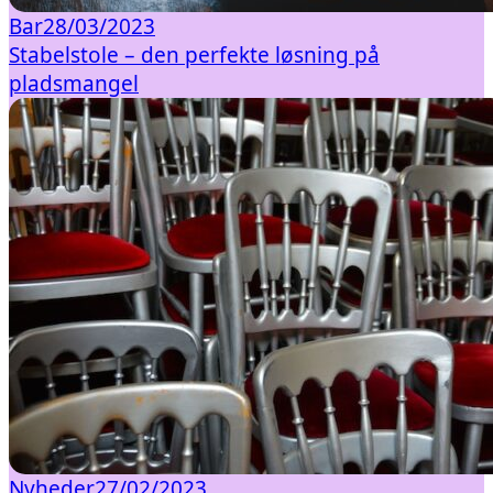
Bar
28/03/2023
Stabelstole – den perfekte løsning på
pladsmangel
Nyheder
27/02/2023