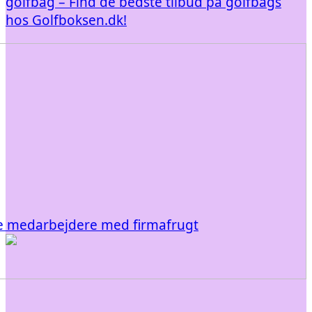
golfbag – Find de bedste tilbud på golfbags
hos Golfboksen.dk!
e medarbejdere med firmafrugt