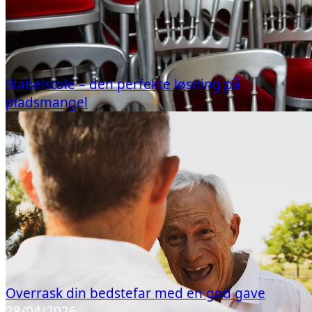
Stabelstole – den perfekte løsning på
pladsmangel
Overrask din bedstefar med en god gave
28/04/2026