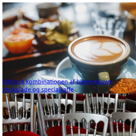
Udforsk kombinationen af hjemmelavet
chokolade og specialkaffe