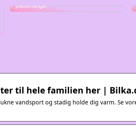
Stabelstole – den perfekte løsning på
pladsmangel
er til hele familien her | Bilka
ukne vandsport og stadig holde dig varm. Se vor