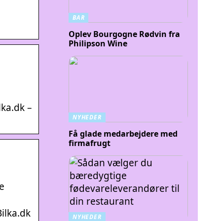
BAR
Oplev Bourgogne Rødvin fra
Philipson Wine
lka.dk –
NYHEDER
Få glade medarbejdere med
firmafrugt
e
ilka.dk
NYHEDER