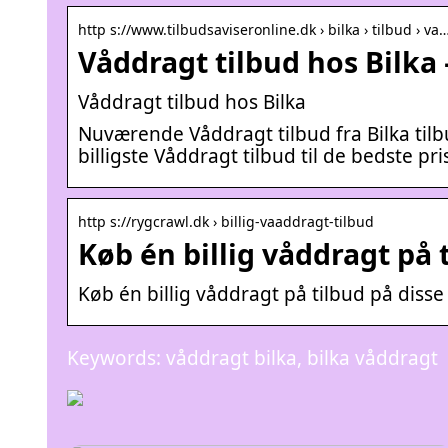
http s://www.tilbudsaviseronline.dk › bilka › tilbud › va
Våddragt tilbud hos Bilka 
Våddragt tilbud hos Bilka
Nuværende Våddragt tilbud fra Bilka tilb
billigste Våddragt tilbud til de bedste pris
http s://rygcrawl.dk › billig-vaaddragt-tilbud
Køb én billig våddragt på 
Køb én billig våddragt på tilbud på disse
Keywords: våddragt bilka, bilka våddragt