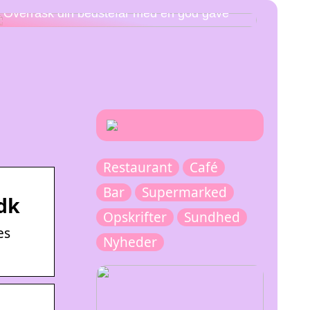
Overrask din bedstefar med en god gave
Restaurant
Café
Bar
Supermarked
.dk
Opskrifter
Sundhed
es
Nyheder