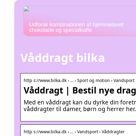
Udforsk kombinationen af hjemmelavet
chokolade og specialkaffe
Våddragt bilka
http s://www.bilka.dk › … › Sport og motion › Vandsport
Våddragt | Bestil nye dragt
Med en våddragt kan du dyrke din foretr
våddragter til damer, børn og herrer her.
http s://www.bilka.dk › … › Vandsport › Våddragter