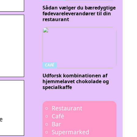
Sådan vælger du bæredygtige
fødevareleverandører til din
restaurant
CAFÉ
Udforsk kombinationen af
hjemmelavet chokolade og
specialkaffe
Restaurant
Café
e
Bar
Supermarked