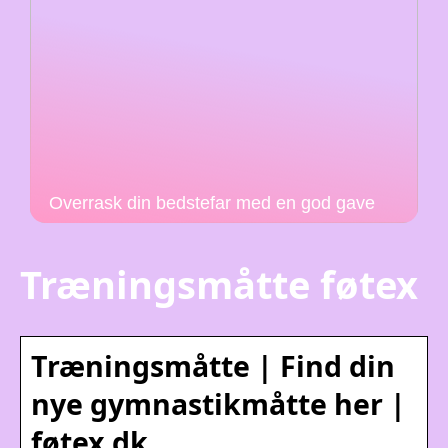
Overrask din bedstefar med en god gave
Træningsmåtte føtex
Træningsmåtte | Find din
nye gymnastikmåtte her |
føtex.dk