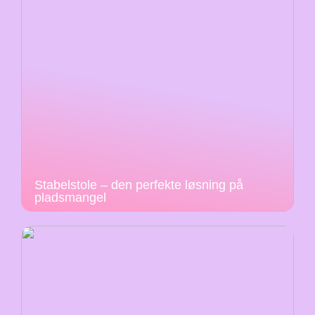
Stabelstole – den perfekte løsning på
pladsmangel