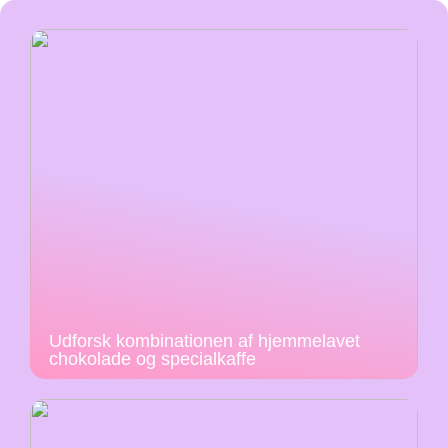
Udforsk kombinationen af hjemmelavet
chokolade og specialkaffe