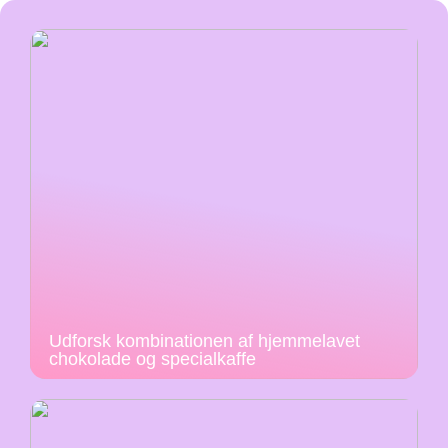
Udforsk kombinationen af hjemmelavet
chokolade og specialkaffe