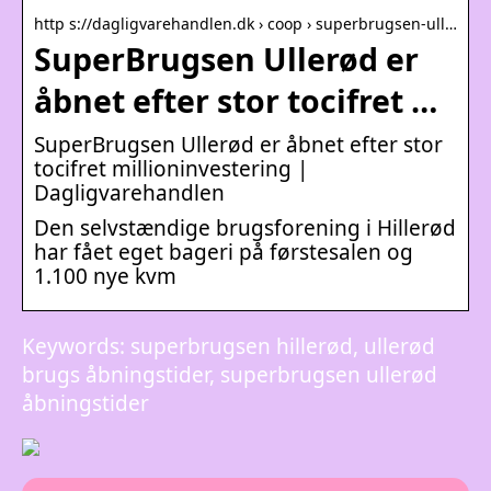
http s://dagligvarehandlen.dk › coop › superbrugsen-ull…
SuperBrugsen Ullerød er
åbnet efter stor tocifret …
SuperBrugsen Ullerød er åbnet efter stor
tocifret millioninvestering |
Dagligvarehandlen
Den selvstændige brugsforening i Hillerød
har fået eget bageri på førstesalen og
1.100 nye kvm
Keywords: superbrugsen hillerød, ullerød
brugs åbningstider, superbrugsen ullerød
åbningstider