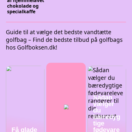
af hjemmelavet
chokolade og
specialkaffe
Guide til at vælge det bedste vandtætte
golfbag – Find de bedste tilbud på golfbags
hos Golfboksen.dk!
Sådan
vælger
du
bæredyg
tige
Få glade
fødevare