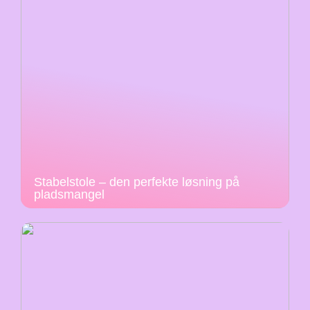
Stabelstole – den perfekte løsning på
pladsmangel