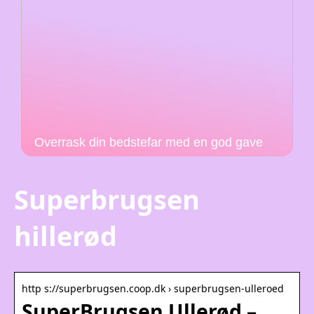
Overrask din bedstefar med en god gave
Superbrugsen
hillerød
http s://superbrugsen.coop.dk › superbrugsen-ulleroed
SuperBrugsen Ullerød –