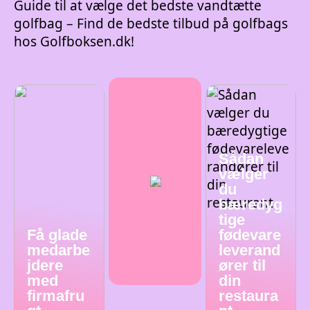
Guide til at vælge det bedste vandtætte
golfbag – Find de bedste tilbud på golfbags
hos Golfboksen.dk!
Sådan
vælger
du
bæredyg
tige
Få glade
fødevare
medarbe
leverand
jdere
ører til
med
din
firmafru
restaura