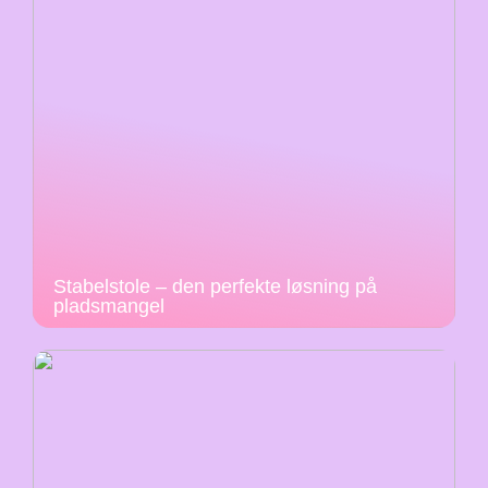
Stabelstole – den perfekte løsning på
pladsmangel