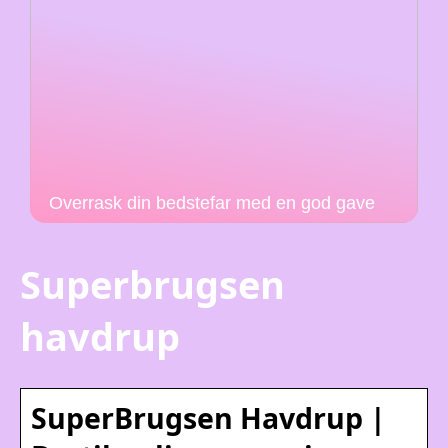
Overrask din bedstefar med en god gave
Superbrugsen
havdrup
SuperBrugsen Havdrup |