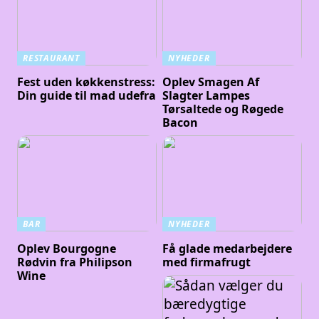
RESTAURANT
NYHEDER
Fest uden køkkenstress:
Oplev Smagen Af
Din guide til mad udefra
Slagter Lampes
Tørsaltede og Røgede
Bacon
BAR
NYHEDER
Oplev Bourgogne
Få glade medarbejdere
Rødvin fra Philipson
med firmafrugt
Wine