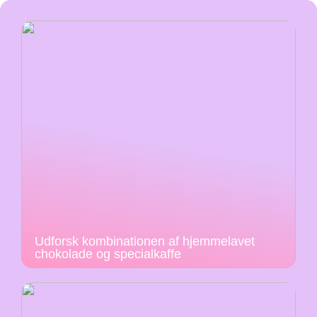
Udforsk kombinationen af hjemmelavet
chokolade og specialkaffe