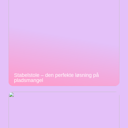
Stabelstole – den perfekte løsning på
pladsmangel