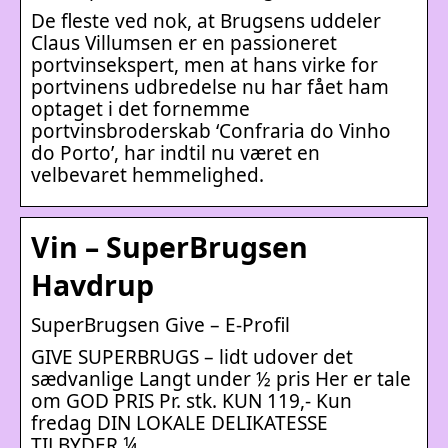
De fleste ved nok, at Brugsens uddeler
Claus Villumsen er en passioneret
portvinsekspert, men at hans virke for
portvinens udbredelse nu har fået ham
optaget i det fornemme
portvinsbroderskab ‘Confraria do Vinho
do Porto’, har indtil nu været en
velbevaret hemmelighed.
Vin – SuperBrugsen
Havdrup
SuperBrugsen Give – E-Profil
GIVE SUPERBRUGS – lidt udover det
sædvanlige Langt under ½ pris Her er tale
om GOD PRIS Pr. stk. KUN 119,- Kun
fredag DIN LOKALE DELIKATESSE
TILBYDER ¼ …