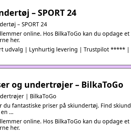
ndertøj – SPORT 24
dertøj – SPORT 24
dlemmer online. Hos BilkaToGo kan du opdage et 
erne her.
t udvalg | Lynhurtig levering | Trustpilot ***** | 
er og undertrøjer – BilkaToGo
ertrøjer | BilkaToGo
 du fantastiske priser på skiundertøj. Find skiund
r en …
dlemmer online. Hos BilkaToGo kan du opdage et 
erne her.