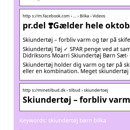
http s://m.facebook.com › … › Bilka › Videos
pr.del ❣️Gælder hele oktob
Skiundertøj – forbliv varm og tør på skif
Skiundertøj Tøj ✓ SPAR penge ved at sa
Didriksons Moarri Skiundertøj Børn Sæt-
Skiundertøj holder dig varm og tør på ski
eller en kombination. Meget skiundertøj 
http s://minetilbud.dk › tilbud › skiundertoej
Skiundertøj – forbliv varm
Keywords: skiundertøj børn bilka