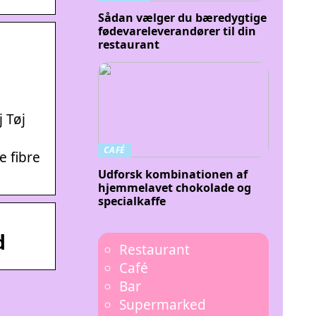
Sådan vælger du bæredygtige
fødevareleverandører til din
restaurant
 Tøj
CAFÉ
e fibre
Udforsk kombinationen af
hjemmelavet chokolade og
specialkaffe
d
Restaurant
Café
Bar
Supermarked