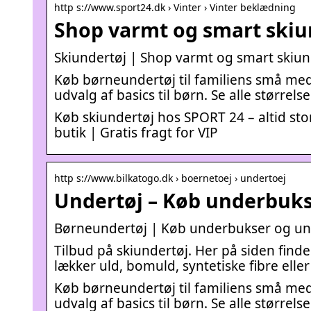
http s://www.sport24.dk › Vinter › Vinter beklædning
Shop varmt og smart skiu
Skiundertøj | Shop varmt og smart skiun
Køb børneundertøj til familiens små me
udvalg af basics til børn. Se alle størrels
Køb skiundertøj hos SPORT 24 – altid stor
butik | Gratis fragt for VIP
http s://www.bilkatogo.dk › boernetoej › undertoej
Undertøj – Køb underbuks
Børneundertøj | Køb underbukser og und
Tilbud på skiundertøj. Her på siden finder
lækker uld, bomuld, syntetiske fibre elle
Køb børneundertøj til familiens små me
udvalg af basics til børn. Se alle størrels