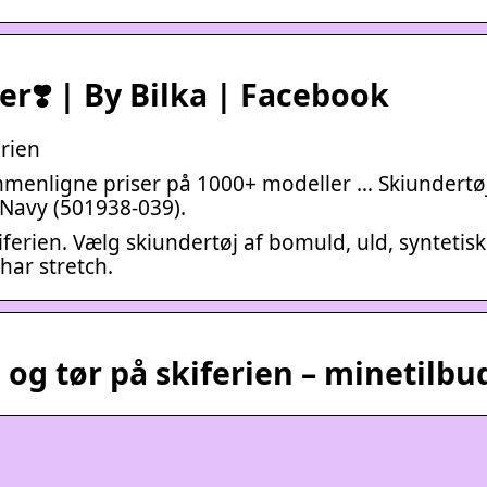
er❣️ | By Bilka | Facebook
erien
mmenligne priser på 1000+ modeller … Skiundertøj
 Navy (501938-039).
ferien. Vælg skiundertøj af bomuld, uld, syntetisk
har stretch.
 og tør på skiferien – minetilbu