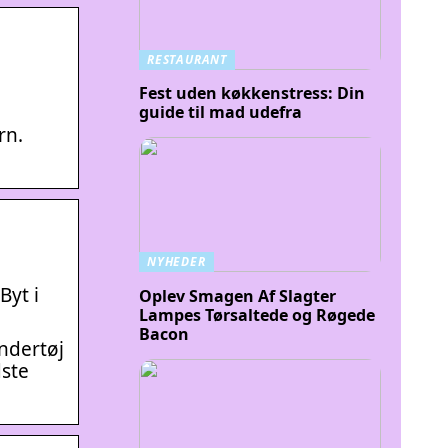
RESTAURANT
Fest uden køkkenstress: Din
guide til mad udefra
rn.
NYHEDER
Byt i
Oplev Smagen Af Slagter
Lampes Tørsaltede og Røgede
Bacon
undertøj
dste