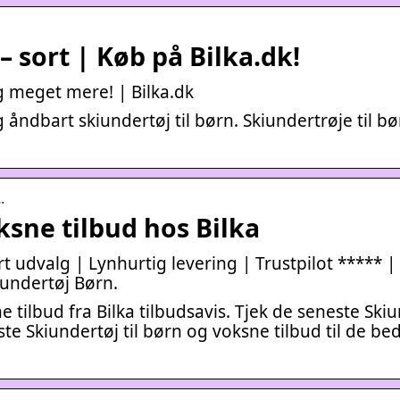
– sort | Køb på Bilka.dk!
og meget mere! | Bilka.dk
g åndbart skiundertøj til børn. Skiundertrøje til bø
…
ksne tilbud hos Bilka
t udvalg | Lynhurtig levering | Trustpilot ***** | 
iundertøj Børn.
tilbud fra Bilka tilbudsavis. Tjek de seneste Ski
ste Skiundertøj til børn og voksne tilbud til de be