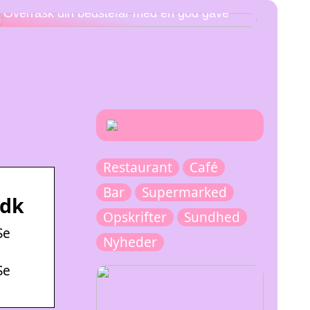
Overrask din bedstefar med en god gave
Restaurant
Café
Bar
Supermarked
.dk
Opskrifter
Sundhed
Se
Nyheder
Se