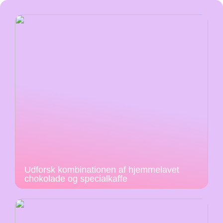
Udforsk kombinationen af hjemmelavet
chokolade og specialkaffe