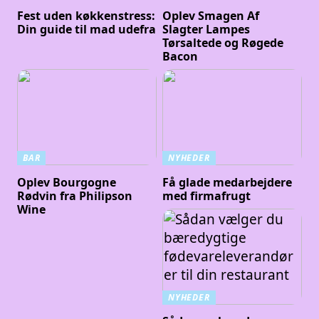
Fest uden køkkenstress:
Oplev Smagen Af
Din guide til mad udefra
Slagter Lampes
Tørsaltede og Røgede
Bacon
BAR
NYHEDER
Oplev Bourgogne
Få glade medarbejdere
Rødvin fra Philipson
med firmafrugt
Wine
NYHEDER