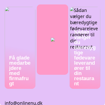
Sådan
vælger
du
bæredyg
tige
Få glade
fødevare
medarbe
leverand
jdere
ører til
med
din
firmafru
restaura
gt
nt
info@onlinenu.dk