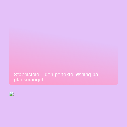
Stabelstole – den perfekte løsning på
pladsmangel