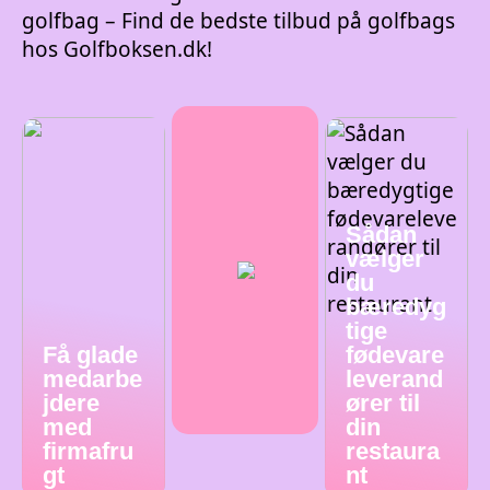
golfbag – Find de bedste tilbud på golfbags
hos Golfboksen.dk!
Sådan
vælger
du
bæredyg
tige
Få glade
fødevare
medarbe
leverand
jdere
ører til
med
din
firmafru
restaura
gt
nt