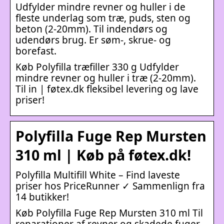
Udfylder mindre revner og huller i de
fleste underlag som træ, puds, sten og
beton (2-20mm). Til indendørs og
udendørs brug. Er søm-, skrue- og
borefast.
Køb Polyfilla træfiller 330 g Udfylder
mindre revner og huller i træ (2-20mm).
Til in | føtex.dk fleksibel levering og lave
priser!
Polyfilla Fuge Rep Mursten
310 ml | Køb på føtex.dk!
Polyfilla Multifill White – Find laveste
priser hos PriceRunner ✓ Sammenlign fra
14 butikker!
Køb Polyfilla Fuge Rep Mursten 310 ml Til
reparationer af revner og skadede fuger