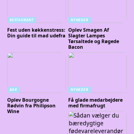
RESTAURANT
NYHEDER
Fest uden køkkenstress:
Oplev Smagen Af
Din guide til mad udefra
Slagter Lampes
Tørsaltede og Røgede
Bacon
BAR
NYHEDER
Oplev Bourgogne
Få glade medarbejdere
Rødvin fra Philipson
med firmafrugt
Wine