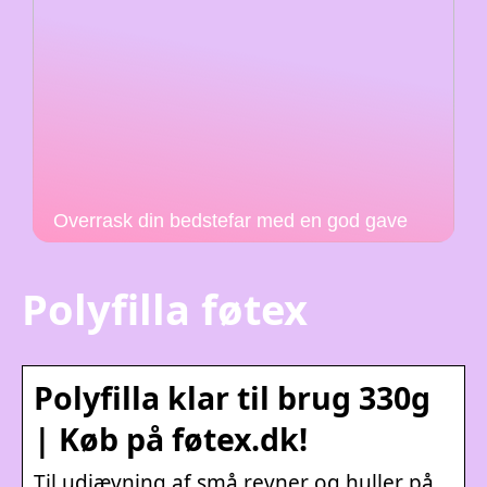
Overrask din bedstefar med en god gave
Polyfilla føtex
Polyfilla klar til brug 330g
| Køb på føtex.dk!
Til udjævning af små revner og huller på