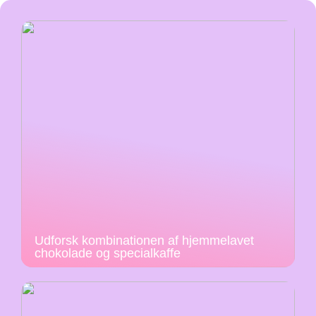
Udforsk kombinationen af hjemmelavet
chokolade og specialkaffe