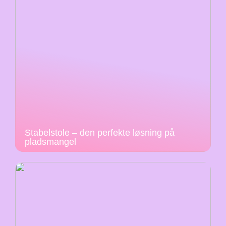
Stabelstole – den perfekte løsning på
pladsmangel