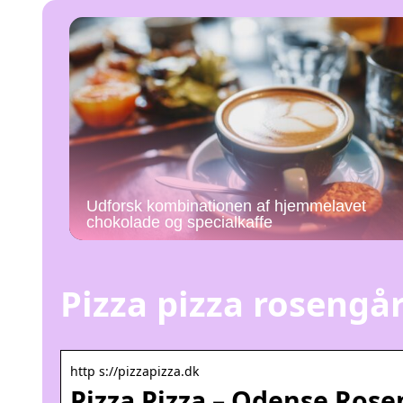
Udforsk kombinationen af hjemmelavet
chokolade og specialkaffe
Pizza pizza rosengå
http s://pizzapizza.dk
Pizza Pizza – Odense Ros