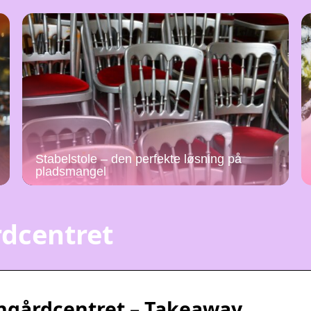
Stabelstole – den perfekte løsning på
pladsmangel
rdcentret
engårdcentret – Takeaway …