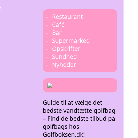
a
Restaurant
Café
Bar
Supermarked
Opskrifter
Sundhed
Nyheder
Guide til at vælge det
bedste vandtætte golfbag
– Find de bedste tilbud på
golfbags hos
Golfboksen.dk!