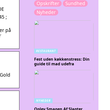
Opskrifter
Sundhed
DE
Nyheder
45 ;
er på
r
RESTAURANT
Fest uden køkkenstress: Din
guide til mad udefra
 Gold
NYHEDER
Oplev Smagen Af Slagter