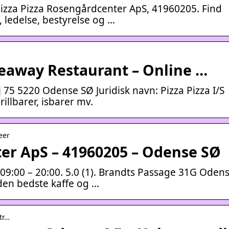
Pizza Pizza Rosengårdcenter ApS, 41960205. Find
, ledelse, bestyrelse og …
keaway Restaurant – Online …
75 5220 Odense SØ Juridisk navn: Pizza Pizza I/S
illbarer, isbarer mv.
eer
ter ApS – 41960205 – Odense SØ
 09:00 – 20:00. 5.0 (1). Brandts Passage 31G Oden
 den bedste kaffe og …
tr…