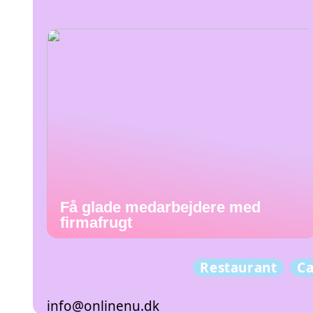
Få glade medarbejdere med
firmafrugt
Restaurant
Ca
info@onlinenu.dk