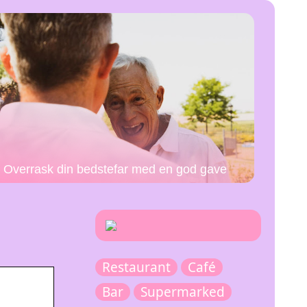
Overrask din bedstefar med en god gave
Restaurant
Café
Bar
Supermarked