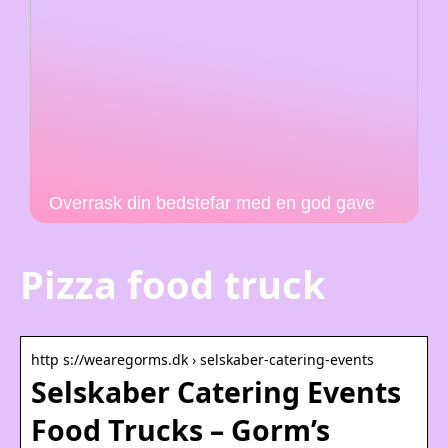
Overrask din bedstefar med en god gave
Pizza food truck
http s://wearegorms.dk › selskaber-catering-events
Selskaber Catering Events
Food Trucks – Gorm’s