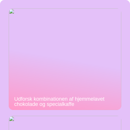
Udforsk kombinationen af hjemmelavet
chokolade og specialkaffe