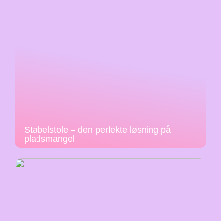
Stabelstole – den perfekte løsning på
pladsmangel