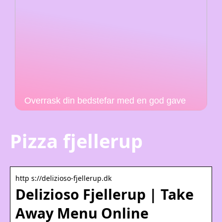
Overrask din bedstefar med en god gave
Pizza fjellerup
http s://delizioso-fjellerup.dk
Delizioso Fjellerup | Take
Away Menu Online