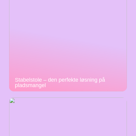
Stabelstole – den perfekte løsning på
pladsmangel