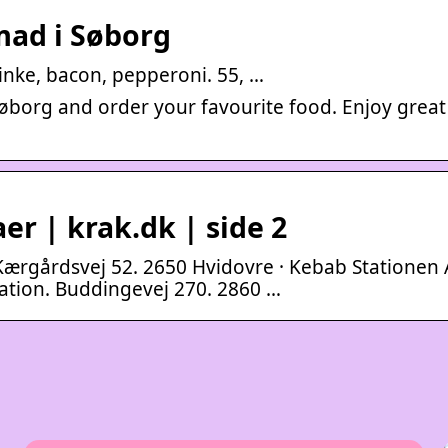
 mad i Søborg
kinke, bacon, pepperoni. 55, …
øborg and order your favourite food. Enjoy great
er | krak.dk | side 2
 Kærgårdsvej 52. 2650 Hvidovre · Kebab Stationen 
tation. Buddingevej 270. 2860 …