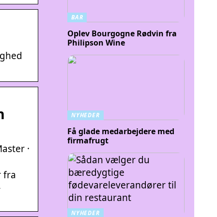
BAR
Oplev Bourgogne Rødvin fra
Philipson Wine
ighed
n
NYHEDER
Få glade medarbejdere med
firmafrugt
aster ·
 fra
,
NYHEDER