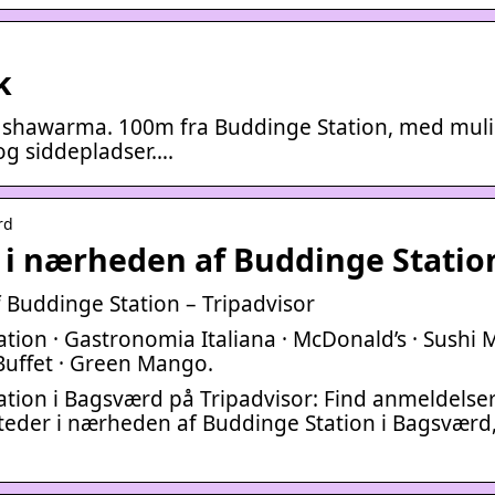
k
 og shawarma. 100m fra Buddinge Station, med mul
 og siddepladser….
rd
 i nærheden af Buddinge Statio
 Buddinge Station – Tripadvisor
ion · Gastronomia Italiana · McDonald’s · Sushi M
 Buffet · Green Mango.
tion i Bagsværd på Tripadvisor: Find anmeldelser
steder i nærheden af Buddinge Station i Bagsværd