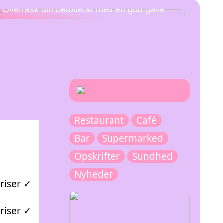
Overrask din bedstefar med en god gave
Restaurant
Café
Bar
Supermarked
Opskrifter
Sundhed
Nyheder
priser ✓
priser ✓