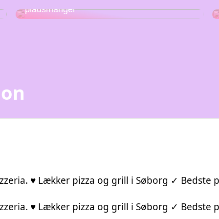
Stabelstole – den perfekte løsning på
pladsmangel
ion
zeria. ♥ Lækker pizza og grill i Søborg ✓ Bedste 
zeria. ♥ Lækker pizza og grill i Søborg ✓ Bedste 