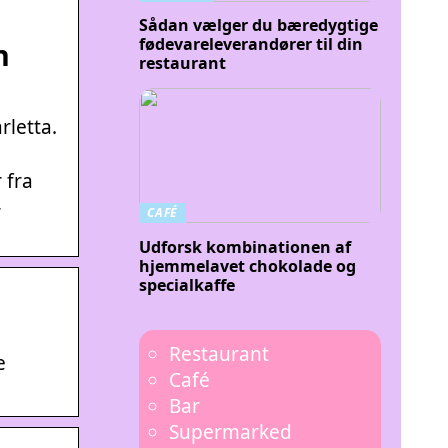
Sådan vælger du bæredygtige
fødevareleverandører til din
n
restaurant
rletta.
 fra
,
CAFÉ
Udforsk kombinationen af
hjemmelavet chokolade og
specialkaffe
Restaurant
e
Café
Bar
Supermarked