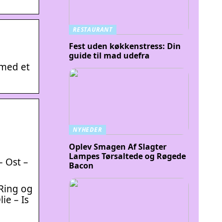
RESTAURANT
Fest uden køkkenstress: Din
guide til mad udefra
 med et
NYHEDER
Oplev Smagen Af Slagter
Lampes Tørsaltede og Røgede
– Ost –
Bacon
 Ring og
ie – Is