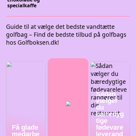
specialkaffe
Guide til at vælge det bedste vandtætte
golfbag – Find de bedste tilbud på golfbags
hos Golfboksen.dk!
Sådan
vælger
du
bæredyg
tige
Få glade
fødevare
medarbe
leverand