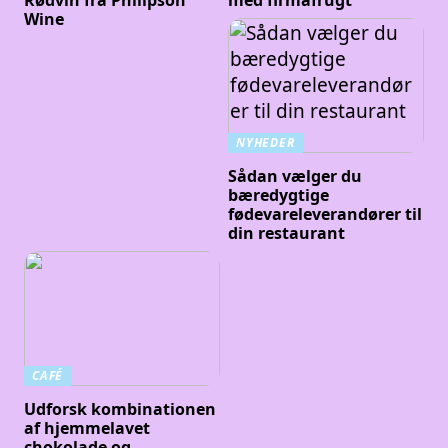
Wine
NYHEDER
Sådan vælger du
bæredygtige
fødevareleverandører til
din restaurant
CAFÉ
Udforsk kombinationen
af hjemmelavet
chokolade og