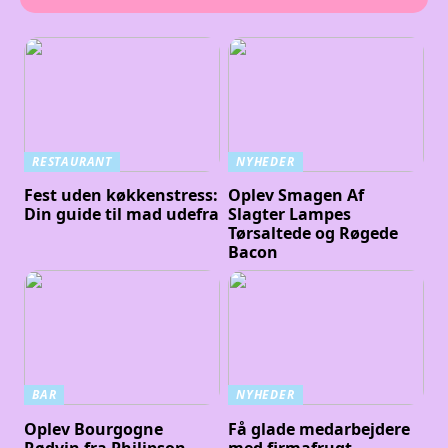
RESTAURANT
NYHEDER
Fest uden køkkenstress:
Oplev Smagen Af
Din guide til mad udefra
Slagter Lampes
Tørsaltede og Røgede
Bacon
BAR
NYHEDER
Oplev Bourgogne
Få glade medarbejdere
Rødvin fra Philipson
med firmafrugt