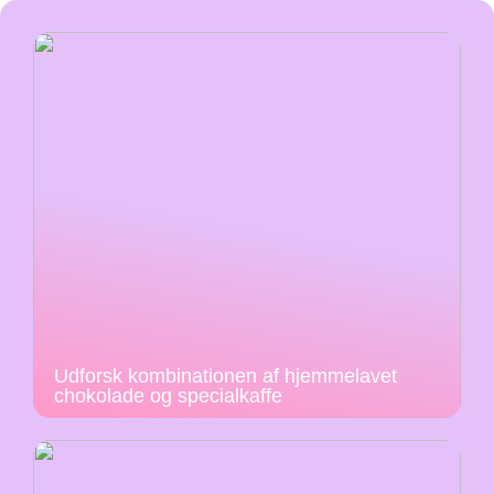
Udforsk kombinationen af hjemmelavet
chokolade og specialkaffe