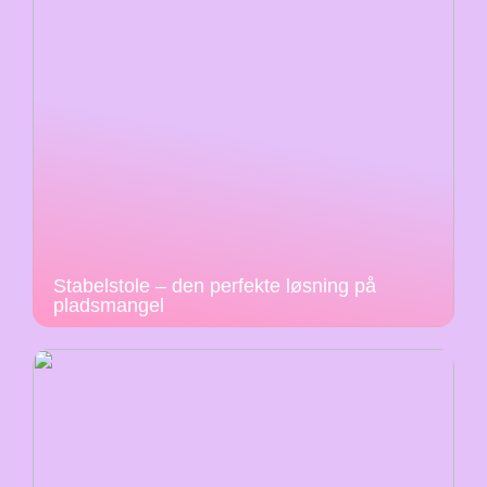
Stabelstole – den perfekte løsning på
pladsmangel