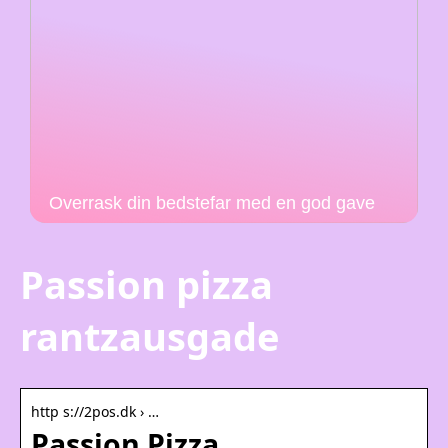
Overrask din bedstefar med en god gave
Passion pizza
rantzausgade
http s://2pos.dk › …
Passion Pizza,