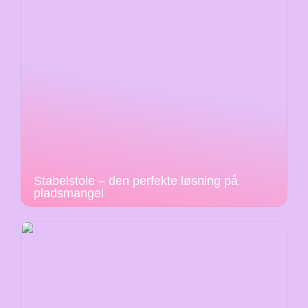
Stabelstole – den perfekte løsning på
pladsmangel