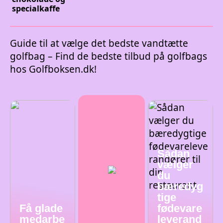
specialkaffe
Guide til at vælge det bedste vandtætte
golfbag – Find de bedste tilbud på golfbags
hos Golfboksen.dk!
Sådan
vælger
du
bæredyg
tige
Få glade
fødevare
medarbe
leverand