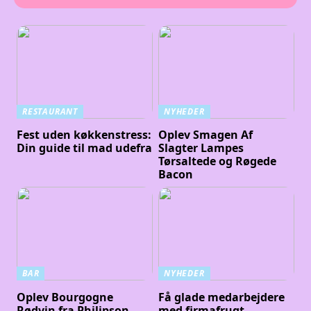
RESTAURANT
NYHEDER
Fest uden køkkenstress:
Oplev Smagen Af
Din guide til mad udefra
Slagter Lampes
Tørsaltede og Røgede
Bacon
BAR
NYHEDER
Oplev Bourgogne
Få glade medarbejdere
Rødvin fra Philipson
med firmafrugt