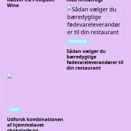
Wine
NYHEDER
Sådan vælger du
bæredygtige
fødevareleverandører til
din restaurant
CAFÉ
Udforsk kombinationen
af hjemmelavet
chokolade og