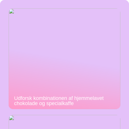
Udforsk kombinationen af hjemmelavet
chokolade og specialkaffe