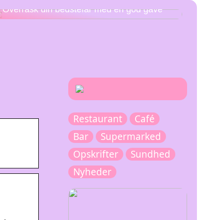
Overrask din bedstefar med en god gave
Restaurant
Café
Bar
Supermarked
Opskrifter
Sundhed
Nyheder