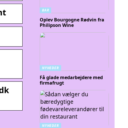
nt
BAR
Oplev Bourgogne Rødvin fra
Philipson Wine
NYHEDER
Få glade medarbejdere med
firmafrugt
.dk
NYHEDER