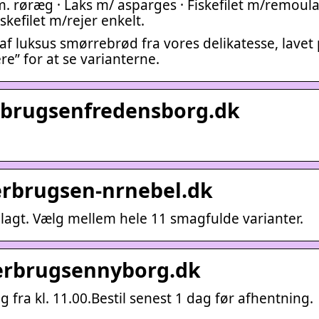
 m. røræg · Laks m/ asparges · Fiskefilet m/remoul
skefilet m/rejer enkelt.
f luksus smørrebrød fra vores delikatesse, lavet
re” for at se varianterne.
rbrugsenfredensborg.dk
erbrugsen-nrnebel.dk
lagt. Vælg mellem hele 11 smagfulde varianter.
erbrugsennyborg.dk
fra kl. 11.00.Bestil senest 1 dag før afhentning.