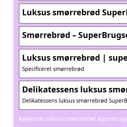
Luksus smørrebrød SuperB
Smørrebrød – SuperBrugs
Luksus smørrebrød | sup
Specificeret smørrebrød
Delikatessens luksus smør
Delikatessens luksus smørrebrød SuperB
Keywords: luksus smørrebrød superbrug