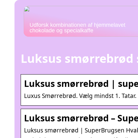
Udforsk kombinationen af hjemmelavet
chokolade og specialkaffe
Luksus smørrebrød
Luksus smørrebrød | sup
Luxus Smørrebrød. Vælg mindst 1. Tatar
Luksus smørrebrød – Sup
Luksus smørrebrød | SuperBrugsen Hva