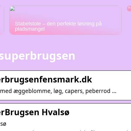
Stabelstole – den perfekte løsning på
pladsmangel
 superbrugsen
erbrugsenfensmark.dk
. med æggeblomme, løg, capers, peberrod …
erBrugsen Hvalsø
lsø