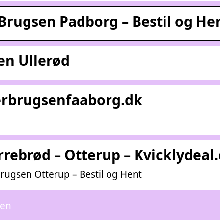
rugsen Padborg – Bestil og He
en Ullerød
erbrugsenfaaborg.dk
rebrød – Otterup – Kvicklydeal
rugsen Otterup – Bestil og Hent
sen