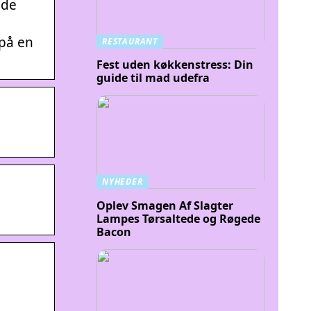
ade
 på en
RESTAURANT
Fest uden køkkenstress: Din
guide til mad udefra
NYHEDER
Oplev Smagen Af Slagter
Lampes Tørsaltede og Røgede
Bacon