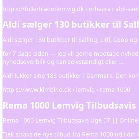
http s://folkebladetlemvig.dk › erhverv › aldi-sa
Aldi sælger 130 butikker til Sa
Aldi sælger 130 butikker til Salling, Lidl, Coop 
for 7 dage siden — Jeg vil gerne modtage nyhed
nyhedsoverblik og kan selvstændigt eller …
Aldi lukker sine 188 butikker i Danmark. Den k
http s://www.kimbino.dk › lemvig › rema-1000
Rema 1000 Lemvig Tilbudsavis 
Rema 1000 Lemvig Tilbudsavis Uge 07 || Online 
Tjek straks de nye tilbud fra Rema 1000 ud i din b