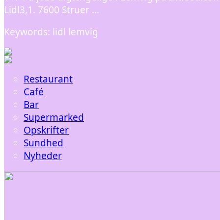
Lidl3,1. 7600 Struer …
Keywords: lidl lemvig
Restaurant
Café
Bar
Supermarked
Opskrifter
Sundhed
Nyheder