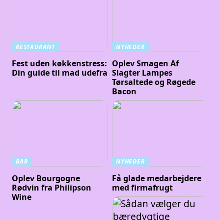
RESTAURANT
NYHEDER
Fest uden køkkenstress:
Oplev Smagen Af
Din guide til mad udefra
Slagter Lampes
Tørsaltede og Røgede
Bacon
BAR
NYHEDER
Oplev Bourgogne
Få glade medarbejdere
Rødvin fra Philipson
med firmafrugt
Wine