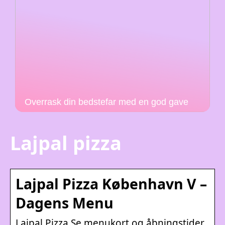
Overrask din bedstefar med en god gave
Lajpal pizza
Lajpal Pizza København V –
Dagens Menu
Lajpal Pizza Se menukort og åbningstider.