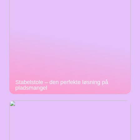
Stabelstole – den perfekte løsning på
pladsmangel