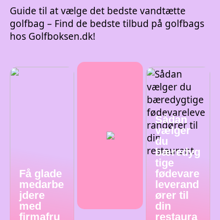
Guide til at vælge det bedste vandtætte
golfbag – Find de bedste tilbud på golfbags
hos Golfboksen.dk!
Sådan
vælger
du
bæredyg
tige
Få glade
fødevare
medarbe
leverand
jdere
ører til
med
din
firmafru
restaura