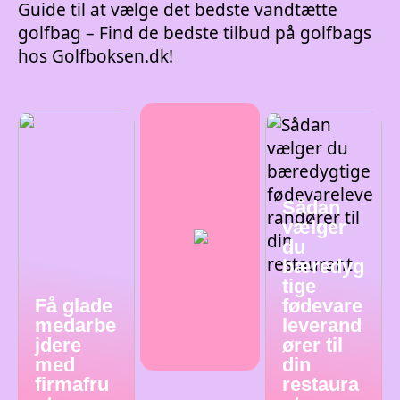
Guide til at vælge det bedste vandtætte
golfbag – Find de bedste tilbud på golfbags
hos Golfboksen.dk!
Sådan
vælger
du
bæredyg
tige
Få glade
fødevare
medarbe
leverand
jdere
ører til
med
din
firmafru
restaura