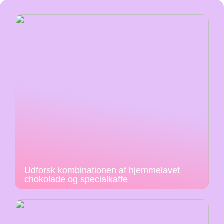
Udforsk kombinationen af hjemmelavet
chokolade og specialkaffe