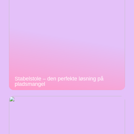
Stabelstole – den perfekte løsning på
pladsmangel