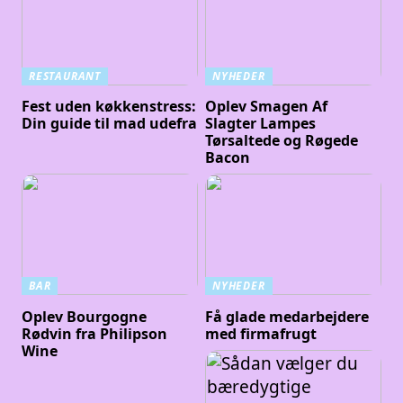
RESTAURANT
NYHEDER
Fest uden køkkenstress:
Oplev Smagen Af
Din guide til mad udefra
Slagter Lampes
Tørsaltede og Røgede
Bacon
BAR
NYHEDER
Oplev Bourgogne
Få glade medarbejdere
Rødvin fra Philipson
med firmafrugt
Wine