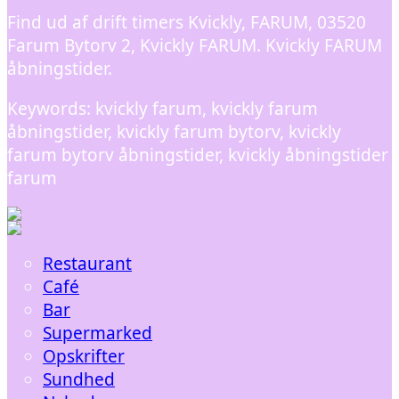
Find ud af drift timers Kvickly, FARUM, 03520
Farum Bytorv 2, Kvickly FARUM. Kvickly FARUM
åbningstider.
Keywords: kvickly farum, kvickly farum
åbningstider, kvickly farum bytorv, kvickly
farum bytorv åbningstider, kvickly åbningstider
farum
Restaurant
Café
Bar
Supermarked
Opskrifter
Sundhed