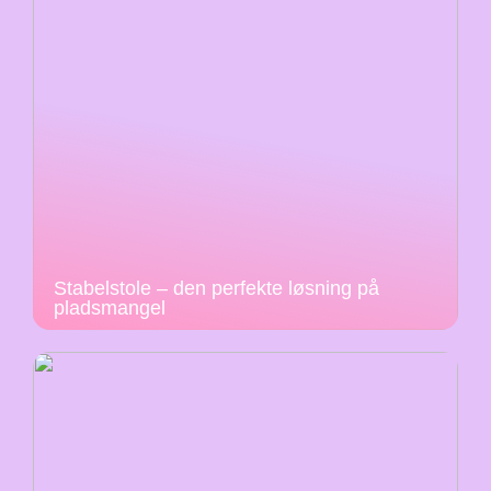
Stabelstole – den perfekte løsning på
pladsmangel