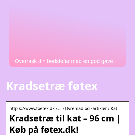
Overrask din bedstefar med en god gave
Kradsetræ føtex
http s://www.foetex.dk › … › Dyremad og -artikler › Kat
Kradsetræ til kat – 96 cm |
Køb på føtex.dk!