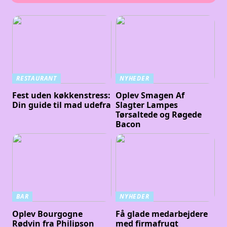
RESTAURANT
NYHEDER
Fest uden køkkenstress:
Oplev Smagen Af
Din guide til mad udefra
Slagter Lampes
Tørsaltede og Røgede
Bacon
BAR
NYHEDER
Oplev Bourgogne
Få glade medarbejdere
Rødvin fra Philipson
med firmafrugt