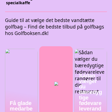
specialkaffe
Guide til at vælge det bedste vandtætte
golfbag – Find de bedste tilbud på golfbags
hos Golfboksen.dk!
Sådan
vælger
du
bæredyg
tige
Få glade
fødevare
medarbe
leverand