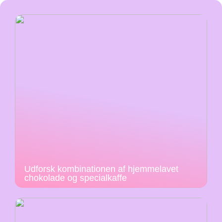
Udforsk kombinationen af hjemmelavet
chokolade og specialkaffe