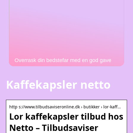
Overrask din bedstefar med en god gave
Kaffekapsler netto
http s://www.tilbudsaviseronline.dk › butikker › lor-kaff…
Lor kaffekapsler tilbud hos
Netto – Tilbudsaviser