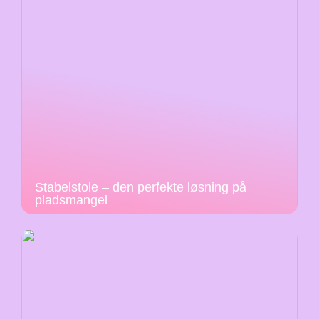
Stabelstole – den perfekte løsning på
pladsmangel