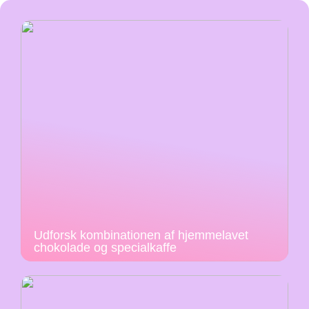
Udforsk kombinationen af hjemmelavet
chokolade og specialkaffe