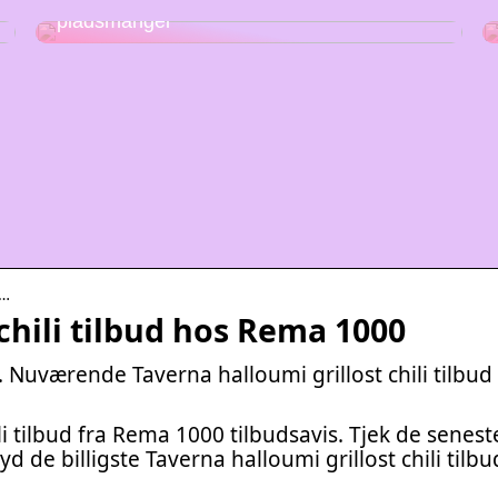
Stabelstole – den perfekte løsning på
pladsmangel
a…
chili tilbud hos Rema 1000
. Nuværende Taverna halloumi grillost chili tilbud 
i tilbud fra Rema 1000 tilbudsavis. Tjek de senest
yd de billigste Taverna halloumi grillost chili tilbud