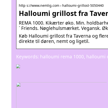
http s://www.nemlig.com › halloumi-grillost-5050440
Halloumi grillost fra Tav
REMA 1000. Kikærter øko. Min. holdbarhed
´ Friends. Nøglehulsmærket. Vegansk. Øk
Køb Halloumi grillost fra Taverna og fle
direkte til døren, nemt og ligetil.
Keywords: halloumi rema 1000, halloumi 