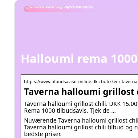
Udforsk kombinationen af hjemmelavet
chokolade og specialkaffe
Halloumi rema 1000
http s://www.tilbudsaviseronline.dk › butikker › tavern
Taverna halloumi grillost 
Taverna halloumi grillost chili. DKK 15.00
Rema 1000 tilbudsavis. Tjek de …
Nuværende Taverna halloumi grillost chil
Taverna halloumi grillost chili tilbud og n
bedste priser.