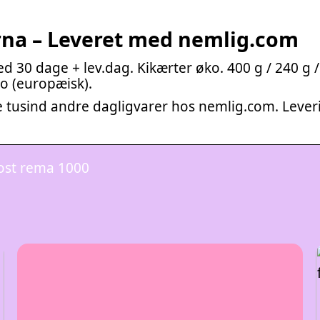
erna – Leveret med nemlig.com
 30 dage + lev.dag. Kikærter øko. 400 g / 240 g 
o (europæisk).
re tusind andre dagligvarer hos nemlig.com. Lever
ost rema 1000