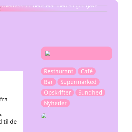
Overrask din bedstefar med en god gave
Restaurant
Café
Bar
Supermarked
Opskrifter
Sundhed
fra
Nyheder
e
 til de