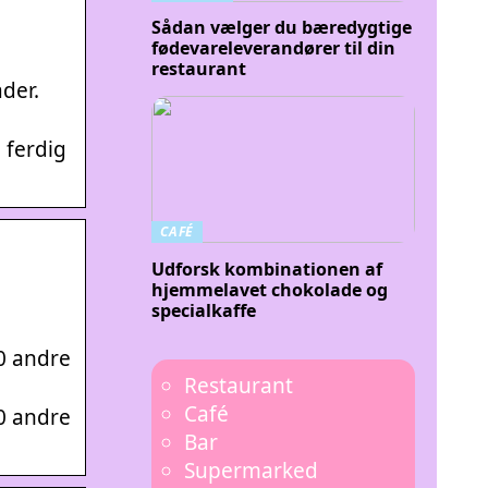
Sådan vælger du bæredygtige
fødevareleverandører til din
restaurant
der.
 ferdig
CAFÉ
Udforsk kombinationen af
hjemmelavet chokolade og
specialkaffe
0 andre
Restaurant
Café
0 andre
Bar
Supermarked