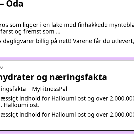
 – Oda
ypros som ligger i en lake med finhakkede myntebla
 først og fremst som …
agligvarer billig på nett! Varene får du utlevert,
70
lhydrater og næringsfakta
ringsfakta | MyFitnessPal
mæssigt indhold for Halloumi ost og over 2.000.00
 Halloumi ost.
mæssigt indhold for Halloumi ost og over 2.000.00