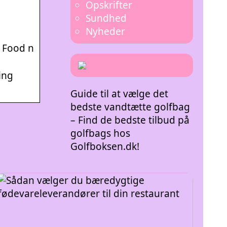
Opskrifter
Sundhed
Nyheder
/ Food n
ing
Guide til at vælge det
bedste vandtætte golfbag
– Find de bedste tilbud på
golfbags hos
Golfboksen.dk!