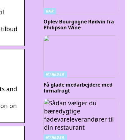
il
BAR
Oplev Bourgogne Rødvin fra
Philipson Wine
 tilbud
NYHEDER
Få glade medarbejdere med
nts and
firmafrugt
tion on
NYHEDER