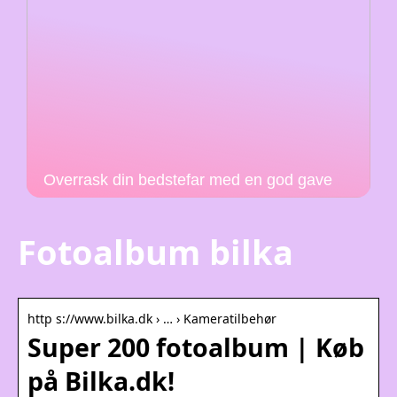
Overrask din bedstefar med en god gave
Fotoalbum bilka
http s://www.bilka.dk › … › Kameratilbehør
Super 200 fotoalbum | Køb
på Bilka.dk!