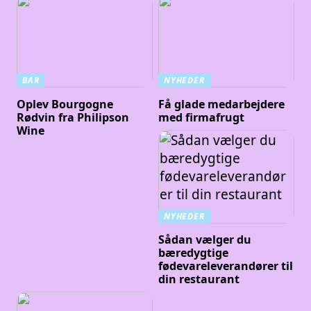
BAR
NYHEDER
Oplev Bourgogne
Få glade medarbejdere
Rødvin fra Philipson
med firmafrugt
Wine
NYHEDER
Sådan vælger du
bæredygtige
fødevareleverandører til
din restaurant