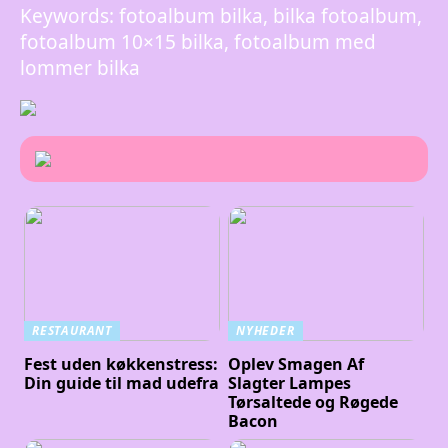
Keywords: fotoalbum bilka, bilka fotoalbum,
fotoalbum 10×15 bilka, fotoalbum med
lommer bilka
RESTAURANT
NYHEDER
Fest uden køkkenstress:
Oplev Smagen Af
Din guide til mad udefra
Slagter Lampes
Tørsaltede og Røgede
Bacon