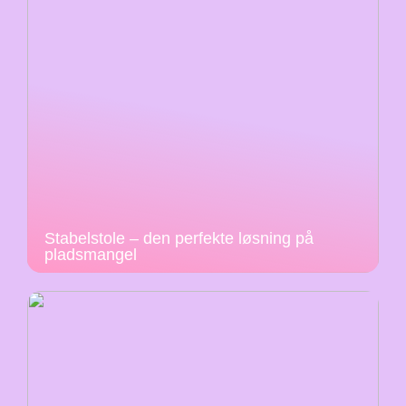
Stabelstole – den perfekte løsning på
pladsmangel