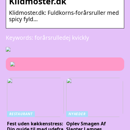
Klidmoster.dk
Klidmoster.dk: Fuldkorns-forårsruller med
spicy fyld…
Keywords: forårsrulledej kvickly
RESTAURANT
NYHEDER
Fest uden køkkenstress:
Oplev Smagen Af
Din guide til mad udefra
Slagter Lampes