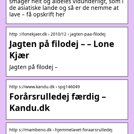
smager helt og aldeles vidunderligt, som i
de asiatiske lande og så er de nemme at
lave – få opskrift her
http ://lonekjaer.dk › 2010/12 › jagten-paa-filodej
Jagten på filodej – – Lone
Kjær
Jagten på filodej –
http s://www.kandu.dk › spg146049
Forårsrulledej færdig –
Kandu.dk
http s://mambeno.dk › hjemmelavet-foraarsrulledej