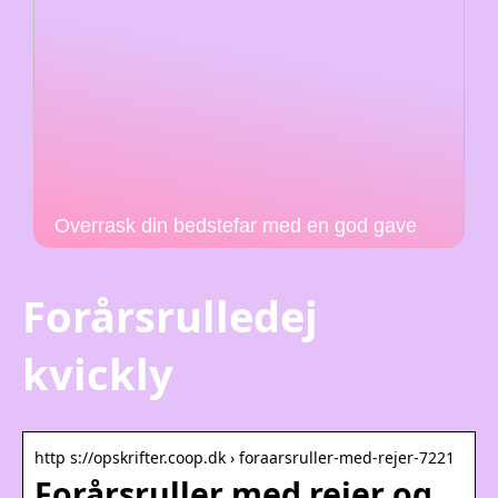
Overrask din bedstefar med en god gave
Forårsrulledej
kvickly
http s://opskrifter.coop.dk › foraarsruller-med-rejer-7221
Forårsruller med rejer og