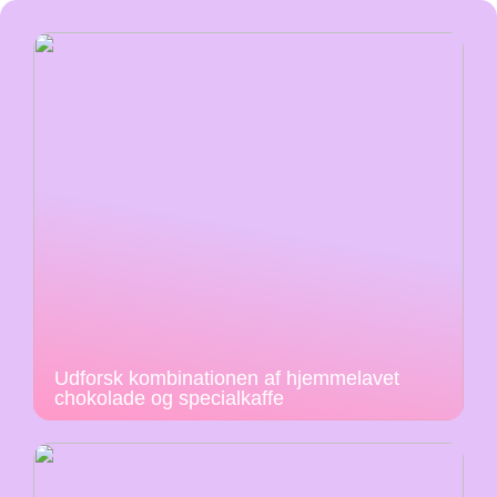
Udforsk kombinationen af hjemmelavet
chokolade og specialkaffe