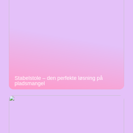
Stabelstole – den perfekte løsning på
pladsmangel