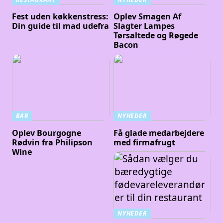
Fest uden køkkenstress:
Oplev Smagen Af
Din guide til mad udefra
Slagter Lampes
Tørsaltede og Røgede
Bacon
BAR
NYHEDER
Oplev Bourgogne
Få glade medarbejdere
Rødvin fra Philipson
med firmafrugt
Wine
NYHEDER