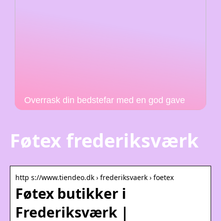
Overrask din bedstefar med en god gave
Føtex frederiksværk
http s://www.tiendeo.dk › frederiksvaerk › foetex
Føtex butikker i
Frederiksværk |