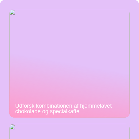
Udforsk kombinationen af hjemmelavet
chokolade og specialkaffe