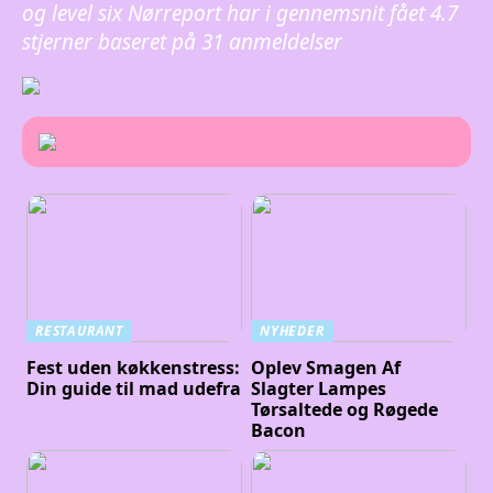
og level six Nørreport har i gennemsnit fået
4.7
stjerner baseret på
31
anmeldelser
RESTAURANT
NYHEDER
Fest uden køkkenstress:
Oplev Smagen Af
Din guide til mad udefra
Slagter Lampes
Tørsaltede og Røgede
Bacon