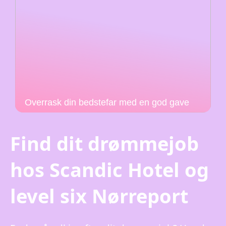
Overrask din bedstefar med en god gave
Find dit drømmejob
hos Scandic Hotel og
level six Nørreport