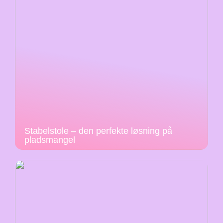
Stabelstole – den perfekte løsning på
pladsmangel