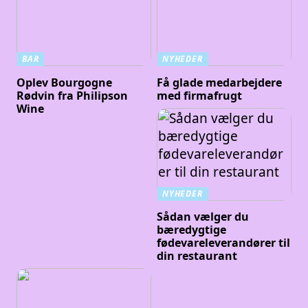
BAR
NYHEDER
Oplev Bourgogne
Få glade medarbejdere
Rødvin fra Philipson
med firmafrugt
Wine
NYHEDER
Sådan vælger du
bæredygtige
fødevareleverandører til
din restaurant