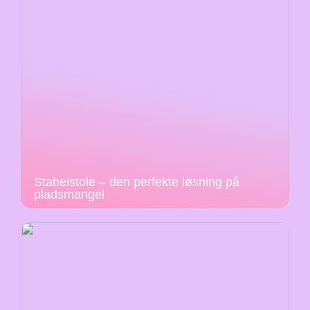
Stabelstole – den perfekte løsning på
pladsmangel