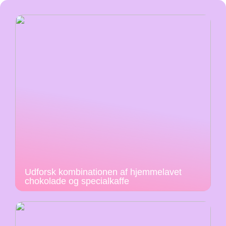
Udforsk kombinationen af hjemmelavet
chokolade og specialkaffe