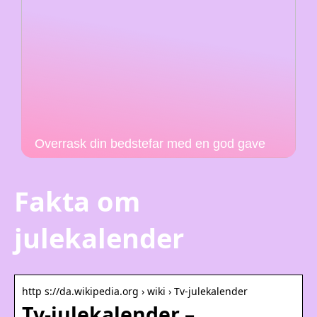
Overrask din bedstefar med en god gave
Fakta om
julekalender
http s://da.wikipedia.org › wiki › Tv-julekalender
Tv-julekalender –