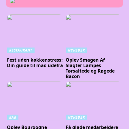
RESTAURANT
NYHEDER
Fest uden køkkenstress:
Oplev Smagen Af
Din guide til mad udefra
Slagter Lampes
Tørsaltede og Røgede
Bacon
BAR
NYHEDER
Oplev Bourgogne
Få glade medarbejdere