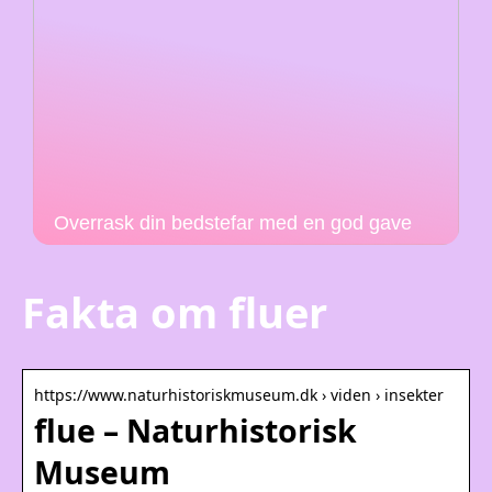
Overrask din bedstefar med en god gave
Fakta om fluer
https://www.naturhistoriskmuseum.dk › viden › insekter
flue – Naturhistorisk
Museum