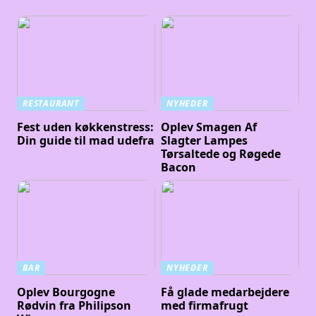
RESTAURANT
NYHEDER
Fest uden køkkenstress:
Oplev Smagen Af
Din guide til mad udefra
Slagter Lampes
Tørsaltede og Røgede
Bacon
BAR
NYHEDER
Oplev Bourgogne
Få glade medarbejdere
Rødvin fra Philipson
med firmafrugt