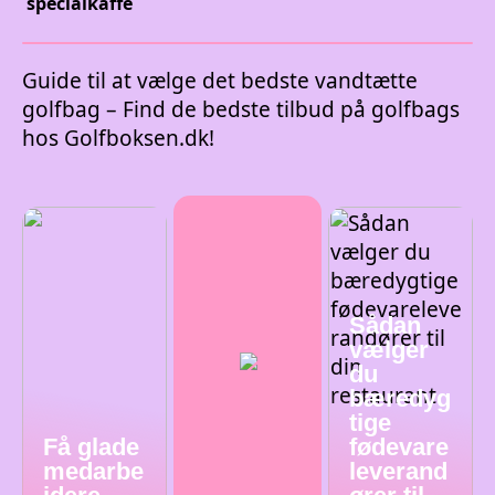
specialkaffe
Guide til at vælge det bedste vandtætte
golfbag – Find de bedste tilbud på golfbags
hos Golfboksen.dk!
Sådan
vælger
du
bæredyg
tige
Få glade
fødevare
medarbe
leverand