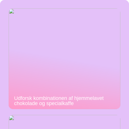
Udforsk kombinationen af hjemmelavet
chokolade og specialkaffe