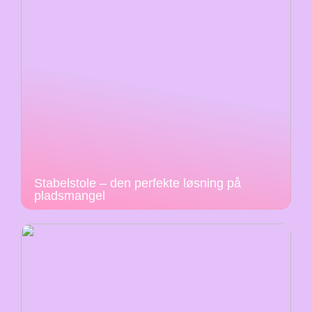
Stabelstole – den perfekte løsning på
pladsmangel