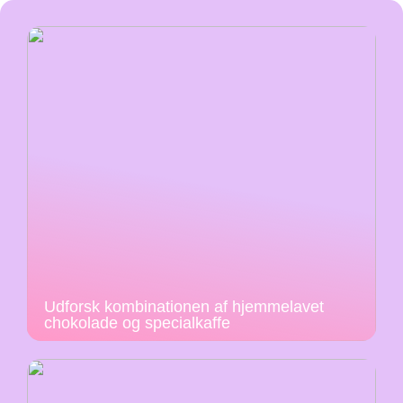
Udforsk kombinationen af hjemmelavet
chokolade og specialkaffe