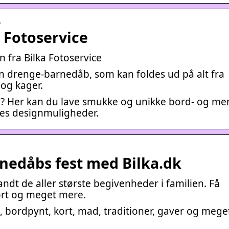
…
 Fotoservice
n fra Bilka Fotoservice
en drenge-barnedåb, som kan foldes ud på alt fra
 og kager.
æg? Her kan du lave smukke og unikke bord- og me
res designmuligheder.
rnedåbs fest med Bilka.dk
ndt de aller største begivenheder i familien. Få
kort og meget mere.
t, bordpynt, kort, mad, traditioner, gaver og meg