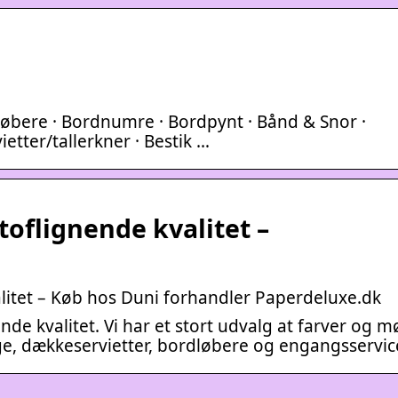
dløbere · Bordnumre · Bordpynt · Bånd & Snor ·
tter/tallerkner · Bestik …
stoflignende kvalitet –
valitet – Køb hos Duni forhandler Paperdeluxe.dk
nende kvalitet. Vi har et stort udvalg at farver og 
ge, dækkeservietter, bordløbere og engangsservic