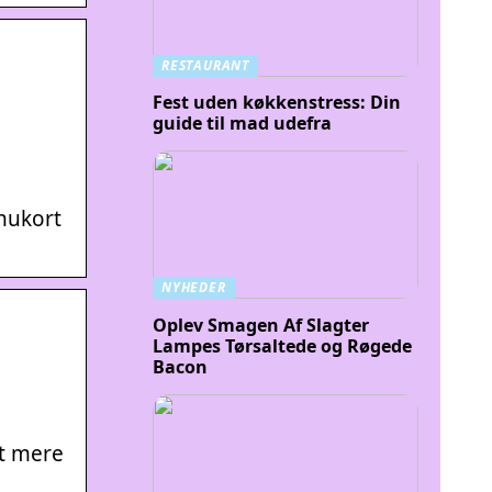
RESTAURANT
Fest uden køkkenstress: Din
guide til mad udefra
nukort
NYHEDER
Oplev Smagen Af Slagter
Lampes Tørsaltede og Røgede
Bacon
et mere