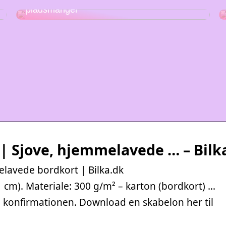
Stabelstole – den perfekte løsning på
pladsmangel
 | Sjove, hjemmelavede … – Bilk
elavede bordkort | Bilka.dk
1 cm). Materiale: 300 g/m² – karton (bordkort) …
 til konfirmationen. Download en skabelon her til