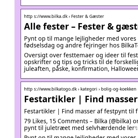
http s://www.bilka.dk › Fester & Gæster
Alle fester – Fester & gæst
Pynt op til mange lejligheder med vores sto
fødselsdag og andre fejringer hos BilkaT
Oversigt over festtemaer og ideer til fest
opskrifter og tips og tricks til de forskell
juleaften, påske, konfirmation, Hallowee
http s://www.bilkatogo.dk › kategori › bolig-og-koekken
Festartikler | Find masser 
Festartikler | Find masser af festpynt til
79 Likes, 15 Comments – Bilka (@bilka) on 
pynt til juletræet med selvhærdende ler
Pynt op til mange lejligheder med vores sto