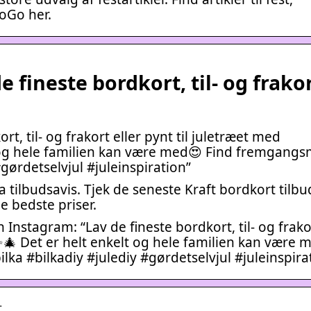
oGo her.
 fineste bordkort, til- og frako
t, til- og frakort eller pynt til juletræet med
 og hele familien kan være med😍 Find fremgang
 #gørdetselvjul #juleinspiration”
 tilbudsavis. Tjek de seneste Kraft bordkort tilb
de bedste priser.
Instagram: “Lav de fineste bordkort, til- og frakor
✨🎄 Det er helt enkelt og hele familien kan være 
lka #bilkadiy #julediy #gørdetselvjul #juleinspira
…