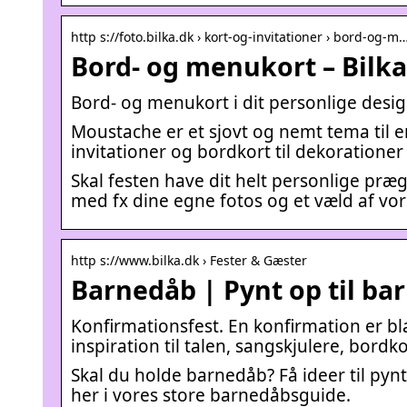
http s://foto.bilka.dk › kort-og-invitationer › bord-og-m
Bord- og menukort – Bilka
Bord- og menukort i dit personlige desig
Moustache er et sjovt og nemt tema til 
invitationer og bordkort til dekorationer
Skal festen have dit helt personlige pr
med fx dine egne fotos og et væld af vo
http s://www.bilka.dk › Fester & Gæster
Barnedåb | Pynt op til ba
Konfirmationsfest. En konfirmation er bla
inspiration til talen, sangskjulere, bord
Skal du holde barnedåb? Få ideer til pyn
her i vores store barnedåbsguide.