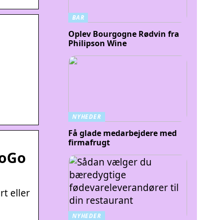
BAR
Oplev Bourgogne Rødvin fra
Philipson Wine
NYHEDER
Få glade medarbejdere med
firmafrugt
ToGo
t eller
NYHEDER