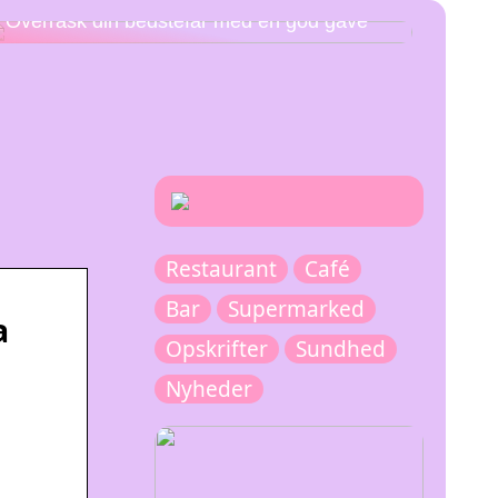
Overrask din bedstefar med en god gave
Restaurant
Café
Bar
Supermarked
a
Opskrifter
Sundhed
Nyheder