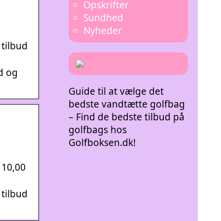
Opskrifter
Sundhed
Nyheder
 tilbud
ud og
Guide til at vælge det
bedste vandtætte golfbag
– Find de bedste tilbud på
golfbags hos
Golfboksen.dk!
 10,00
 tilbud