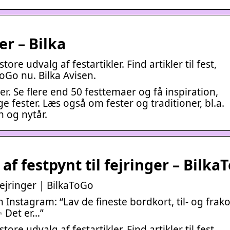
er – Bilka
re udvalg af festartikler. Find artikler til fest,
oGo nu. Bilka Avisen.
er. Se flere end 50 festtemaer og få inspiration,
ige fester. Læs også om fester og traditioner, bl.a.
n og nytår.
af festpynt til fejringer – Bilka
 fejringer | BilkaToGo
Instagram: “Lav de fineste bordkort, til- og frakor
✨ Det er…”
re udvalg af festartikler. Find artikler til fest,