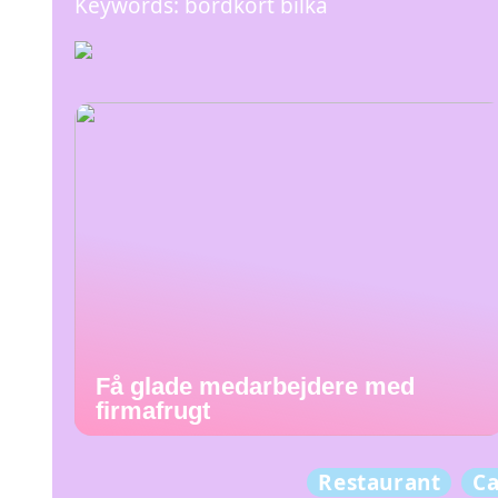
Keywords: bordkort bilka
Få glade medarbejdere med
firmafrugt
Restaurant
Ca