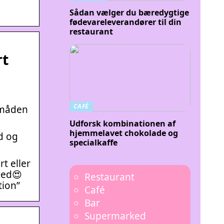
Sådan vælger du bæredygtige
fødevareleverandører til din
restaurant
rt
CAFÉ
småden
Udforsk kombinationen af
hjemmelavet chokolade og
ud og
specialkaffe
t eller
med😍
Restaurant
tion”
Café
Bar
Supermarked