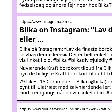
fødselsdag og andre fejringer hos BilkaT
http s://www.instagram.com › …
Bilka on Instagram: “Lav de
eller …
Bilka på Instagram: “Lav de fineste bordkor
selvhærdende ler✨🎄 Det er helt enkelt
via linket i bio. #bilka #bilkadiy #julediy
Nuværende Kraft bordkort tilbud fra Bilka
nyd de billigste Kraft bordkort tilbud til 
79 Likes, 15 Comments – Bilka (@bilka) on 
pynt til juletræet med selvhærdende ler
Find fremgangsmåden via linket i bio. #bi
http s://www.tilbudsaviseronline.dk › butikker › kraft-b