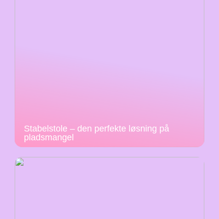
Stabelstole – den perfekte løsning på
pladsmangel