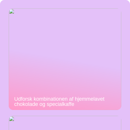
Udforsk kombinationen af hjemmelavet
chokolade og specialkaffe