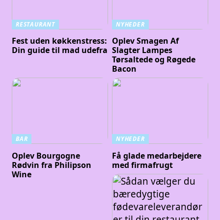
RESTAURANT
NYHEDER
Fest uden køkkenstress:
Oplev Smagen Af
Din guide til mad udefra
Slagter Lampes
Tørsaltede og Røgede
Bacon
BAR
NYHEDER
Oplev Bourgogne
Få glade medarbejdere
Rødvin fra Philipson
med firmafrugt
Wine