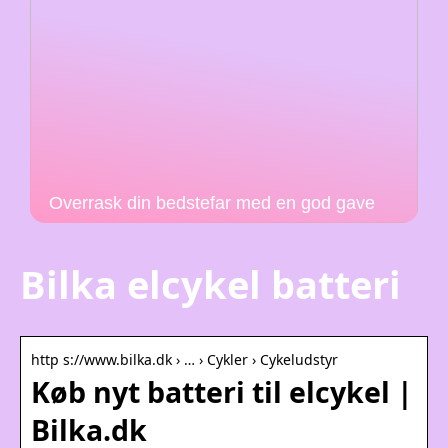
Overrask din bedstefar med en god gave
Bilka elcykel batteri
http s://www.bilka.dk › … › Cykler › Cykeludstyr
Køb nyt batteri til elcykel |
Bilka.dk