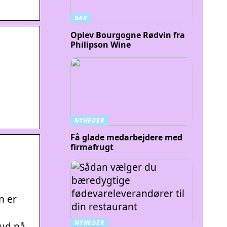
BAR
Oplev Bourgogne Rødvin fra
Philipson Wine
NYHEDER
Få glade medarbejdere med
firmafrugt
n er
NYHEDER
bud på