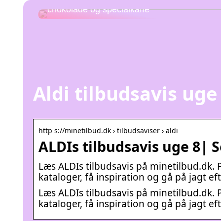
Udforsk kombinationen af hjemmelavet
chokolade og specialkaffe
Aldi tilbudsavis uge
http s://minetilbud.dk › tilbudsaviser › aldi
ALDIs tilbudsavis uge 8| 
Læs ALDIs tilbudsavis på minetilbud.dk. 
kataloger, få inspiration og gå på jagt ef
Læs ALDIs tilbudsavis på minetilbud.dk. 
kataloger, få inspiration og gå på jagt ef