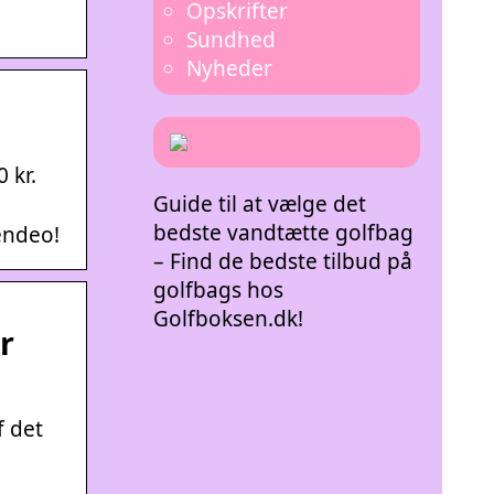
Opskrifter
Sundhed
Nyheder
 kr.
Guide til at vælge det
bedste vandtætte golfbag
endeo!
– Find de bedste tilbud på
golfbags hos
Golfboksen.dk!
r
f det