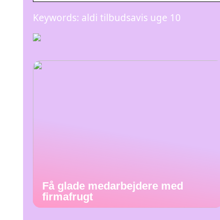
Keywords: aldi tilbudsavis uge 10
Få glade medarbejdere med
firmafrugt