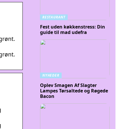
RESTAURANT
Fest uden køkkenstress: Din
guide til mad udefra
 grønt.
 grønt.
NYHEDER
Oplev Smagen Af Slagter
Lampes Tørsaltede og Røgede
Bacon
g
g