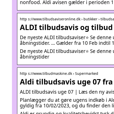
nonfood. Aldi avisen gælder i perioden 
http s://www.tilbudsaviseronline.dk › butikker › tilbuds
ALDI tilbudsavis og tilbud 
De nyeste ALDI tilbudsaviser⭐ Se denne u
åbningstider. … Gælder fra 10 Feb indtil 
De nyeste ALDI tilbudsaviser⭐ Se denne u
åbningstider
http s://www.tilbudmaskine.dk › Supermarked
Aldi tilbudsavis uge 07 fr
ALDI tilbudsavis uge 07 | Læs den ny avi
Planlægger du at gøre ugens indkøb i Ald
gyldig fra 10/02/2023, og du finder den l
Aldi er grundig og kvalitetsbevidst tysk d