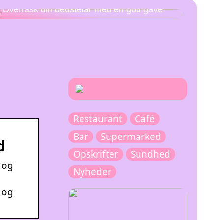
Overrask din bedstefar med en god gave
Restaurant
Café
Bar
Supermarked
d
Opskrifter
Sundhed
 og
Nyheder
 og