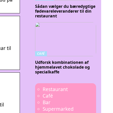
Sådan vælger du bæredygtige
fødevareleverandører til din
restaurant
ar til
CAFÉ
Udforsk kombinationen af
hjemmelavet chokolade og
specialkaffe
Restaurant
Café
Bar
il
Supermarked