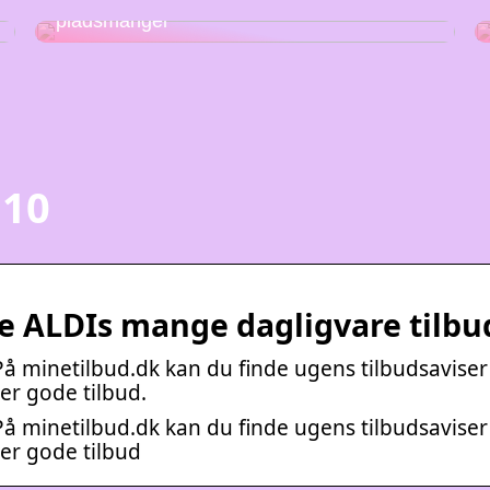
Stabelstole – den perfekte løsning på
pladsmangel
 10
Se ALDIs mange dagligvare tilbu
På minetilbud.dk kan du finde ugens tilbudsaviser
ter gode tilbud.
På minetilbud.dk kan du finde ugens tilbudsaviser
ter gode tilbud